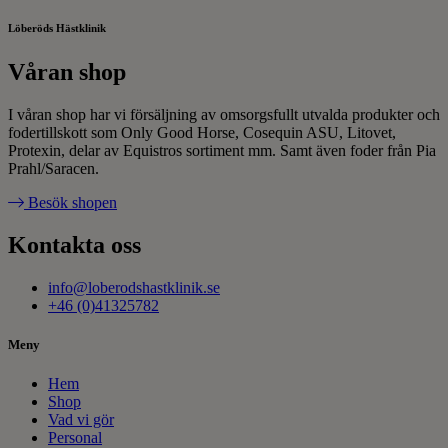
Löberöds Hästklinik
Våran shop
I våran shop har vi försäljning av omsorgsfullt utvalda produkter och
fodertillskott som Only Good Horse, Cosequin ASU, Litovet,
Protexin, delar av Equistros sortiment mm. Samt även foder från Pia
Prahl/Saracen.
Besök shopen
Kontakta oss
info@loberodshastklinik.se
+46 (0)41325782
Meny
Hem
Shop
Vad vi gör
Personal