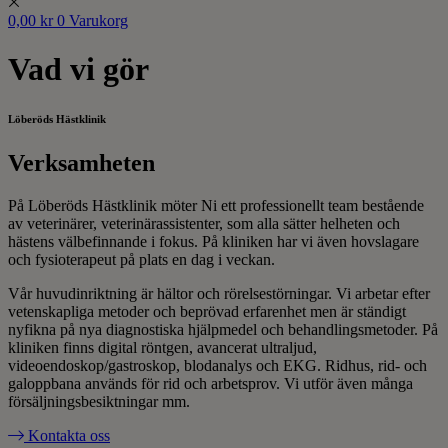
0,00
kr
0
Varukorg
Vad vi gör
Löberöds Hästklinik
Verksamheten
På Löberöds Hästklinik möter Ni ett professionellt team bestående
av veterinärer, veterinärassistenter, som alla sätter helheten och
hästens välbefinnande i fokus. På kliniken har vi även hovslagare
och fysioterapeut på plats en dag i veckan.
Vår huvudinriktning är hältor och rörelsestörningar. Vi arbetar efter
vetenskapliga metoder och beprövad erfarenhet men är ständigt
nyfikna på nya diagnostiska hjälpmedel och behandlingsmetoder. På
kliniken finns digital röntgen, avancerat ultraljud,
videoendoskop/gastroskop, blodanalys och EKG. Ridhus, rid- och
galoppbana används för rid och arbetsprov. Vi utför även många
försäljningsbesiktningar mm.
Kontakta oss